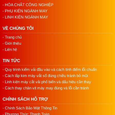
- HÓA CHẤT CÔNG NGHIỆP
Hotline/Zalo: 0813018118
- PHỤ KIỆN NGÀNH MAY
Email: namduongvinamachine@gmail.com
- LINH KIỆN NGÀNH MAY
Địa chỉ: 4/2/32 Tân Thới Nhất 01, P. Tân Thới Nhất,
Quận 12, HCM
VỀ CHÚNG TÔI
- Trang chủ
- Giới thiệu
- Liên hệ
TIN TỨC
- Quy trình kiểm vải đầu vào và cách tính điểm lỗi chuẩn
- Cách lắp kim máy vắt sổ đúng chiều tránh bỏ mũi
- Linh kiện máy cắt vải phổ biến và dấu hiệu cần thay
- Cách thay chân vịt máy may đúng và lỗi cần tránh
CHÍNH SÁCH HỖ TRỢ
- Chính Sách Bảo Mật Thông Tin
- Phương Thức Thanh Toán