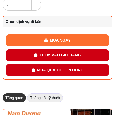
-
+
Chọn dịch vụ đi kèm:
MUA NGAY
THÊM VÀO GIỎ HÀNG
MUA QUA THẺ TÍN DỤNG
Tổng quan
Thông số kỹ thuật