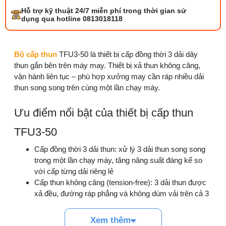
Tổng hợp 6 loại kéo cắt vải ngành may
Hỗ trợ kỹ thuật 24/7 miễn phí trong thời gian sử
đáng mua
dụng qua hotline 0813018118
25/07/2026 09:30 AM
Đồng tiền máy may là gì? Hướng dẫn chỉnh
Bộ cấp thun
TFU3-50 là thiết bị cấp đồng thời 3 dải dây
chỉ đúng
thun gắn bên trên máy may. Thiết bị xả thun không căng,
21/07/2026 09:08 AM
vận hành liên tục – phù hợp xưởng may cần ráp nhiều dải
thun song song trên cùng một lần chạy máy.
Máy vắt sổ Siruba Trung và Đài khác nhau
thế nào
Ưu điểm nổi bật của thiết bị cấp thun
17/07/2026 08:20 AM
TFU3-50
Quy trình kiểm vải đầu vào và cách tính
Cấp đồng thời 3 dải thun: xử lý 3 dải thun song song
điểm lỗi chuẩn
trong một lần chạy máy, tăng năng suất đáng kể so
05/08/2026 10:52 AM
với cấp từng dải riêng lẻ
Cấp thun không căng (tension-free): 3 dải thun được
Cách lắp kim máy vắt sổ đúng chiều tránh
xả đều, đường ráp phẳng và không dúm vải trên cả 3
bỏ mũi
vị trí
03/08/2026 10:22 AM
Gắn bên trên máy may: không chiếm diện tích bàn,
Xem thêm