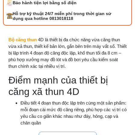
dụng và cách lắp
Bảo hành tiện lợi bằng số điện
27/07/2026 08:20 AM
Hỗ trợ kỹ thuật 24/7 miễn phí trong thời gian sử
dụng qua hotline 0813018118
Tổng hợp 6 loại kéo cắt vải ngành may
đáng mua
25/07/2026 09:30 AM
Bộ căng thun
4D là thiết bị đa chức năng vừa căng thun
vừa xả thun, thiết kế bản lớn, gắn bên trên máy vắt sổ. Thiết
Đồng tiền máy may là gì? Hướng dẫn chỉnh
bị lập trình 4 đoạn độ căng độc lập, khổ thun tối đa 8 cm –
chỉ đúng
phù hợp xưởng may đồ lót và đồ bơi yêu cầu kiểm soát
21/07/2026 09:08 AM
thun chính xác tại nhiều vị trí.
Điểm mạnh của thiết bị
Cách vệ sinh máy cắt nhiệt dây đai an toàn,
dễ làm
căng xã thun 4D
08/08/2026 08:58 AM
Điều tiết 4 đoạn thun độc lập trên cùng một sản phẩm:
Quy trình kiểm vải đầu vào và cách tính
mỗi đoạn cài mức độ căng riêng, phù hợp các vị trí có
điểm lỗi chuẩn
yêu cầu co giãn khác nhau như đáy, hông, cạp và
05/08/2026 10:52 AM
chân quần
Thiết kế bản lớn, khổ thun tối đa 8 cm: xử lý dây thun
Cách lắp kim máy vắt sổ đúng chiều tránh