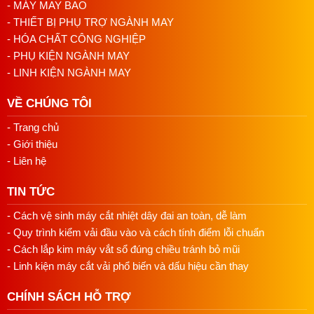
- MÁY MAY BAO
Anh/chị mô tả loại máy vắt sổ đang dùng và mã hàng cần
- THIẾT BỊ PHỤ TRỢ NGÀNH MAY
ráp thun, bên em tư vấn cấu hình phù hợp và gửi báo giá
- HÓA CHẤT CÔNG NGHIỆP
chi tiết.
- PHỤ KIỆN NGÀNH MAY
Thông tin liên hệ:
- LINH KIỆN NGÀNH MAY
Hotline/Zalo: 0813018118
VỀ CHÚNG TÔI
Email: namduongvinamachine@gmail.com
- Trang chủ
Địa chỉ: 4/2/32 Tân Thới Nhất 01, P. Tân Thới Nhất,
- Giới thiệu
Quận 12, HCM
- Liên hệ
TIN TỨC
- Cách vệ sinh máy cắt nhiệt dây đai an toàn, dễ làm
- Quy trình kiểm vải đầu vào và cách tính điểm lỗi chuẩn
- Cách lắp kim máy vắt sổ đúng chiều tránh bỏ mũi
- Linh kiện máy cắt vải phổ biến và dấu hiệu cần thay
CHÍNH SÁCH HỖ TRỢ