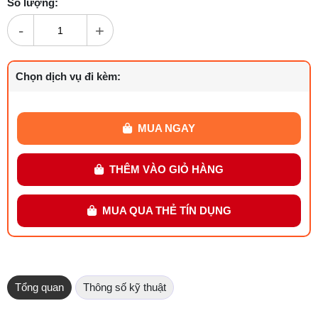
Số lượng:
-
+
Chọn dịch vụ đi kèm:
MUA NGAY
THÊM VÀO GIỎ HÀNG
MUA QUA THẺ TÍN DỤNG
Tổng quan
Thông số kỹ thuật