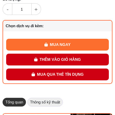
-
+
Chọn dịch vụ đi kèm:
MUA NGAY
THÊM VÀO GIỎ HÀNG
MUA QUA THẺ TÍN DỤNG
Tổng quan
Thông số kỹ thuật