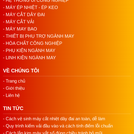
- HỆ THỐNG ỦI CÔNG NGHIỆP
khi cần thiết cho buổi tiệc cho các người thân trong gia đình.
- MÁY ÉP NHIỆT - ÉP KEO
- MÁY CẮT DÂY ĐAI
Silver Star SR-5000 thiết kế gọn nhẹ với kích thước 560 x
- MÁY CẮT VẢI
325 x 370 mm, trọng lượng 8.5kg, dễ sử dụng, dễ dàng di
- MÁY MAY BAO
chuyển, tăng hiệu quả công việc, giúp bạn tiết kiệm được
- THIẾT BỊ PHỤ TRỢ NGÀNH MAY
nhiều công sức và thời gian của mình.
- HÓA CHẤT CÔNG NGHIỆP
>>
Xem thêm
:
Bàn ủi hơi nước
công nghiệp khác
- PHỤ KIỆN NGÀNH MAY
- LINH KIỆN NGÀNH MAY
VỀ CHÚNG TÔI
- Trang chủ
- Giới thiệu
- Liên hệ
TIN TỨC
- Cách vệ sinh máy cắt nhiệt dây đai an toàn, dễ làm
- Quy trình kiểm vải đầu vào và cách tính điểm lỗi chuẩn
3. Hướng dẫn, lưu ý khi sử dụng bàn ủi
- Cách lắp kim máy vắt sổ đúng chiều tránh bỏ mũi