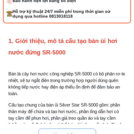
Bảo hành tiện lợi bằng số điện
Bộ phụ trợ kéo vải máy may là gì? Công
Hỗ trợ kỹ thuật 24/7 miễn phí trong thời gian sử
dụng và cách lắp
dụng qua hotline 0813018118
27/07/2026 08:20 AM
Tổng hợp 6 loại kéo cắt vải ngành may
1. Giới thiệu, mô tả cấu tạo bàn ủi hơi
đáng mua
25/07/2026 09:30 AM
nước đứng SR-5000
Đồng tiền máy may là gì? Hướng dẫn chỉnh
chỉ đúng
Bàn là cây hơi nước công nghiệp SR-5000 có bộ phận rơ-le
21/07/2026 09:08 AM
nhiệt, sẽ tự ngắt điện trong trường hợp người dùng quên
không tiếp nước hay điện áp thiếu ổn định để đảm bảo an
Cách vệ sinh máy cắt nhiệt dây đai an toàn,
toàn.
dễ làm
08/08/2026 08:58 AM
Cấu tạo chung của bàn ủi Silver Star SR-5000 gồm: phần
thân máy để chứa và tạo hơi nước, phần ống dẫn hơi có
Quy trình kiểm vải đầu vào và cách tính
tay cầm để phun hơi, phần giá treo quần áo và tay cầm
điểm lỗi chuẩn
(phần này cố định hoặc có thể kéo dài, thu ngắn linh động).
05/08/2026 10:52 AM