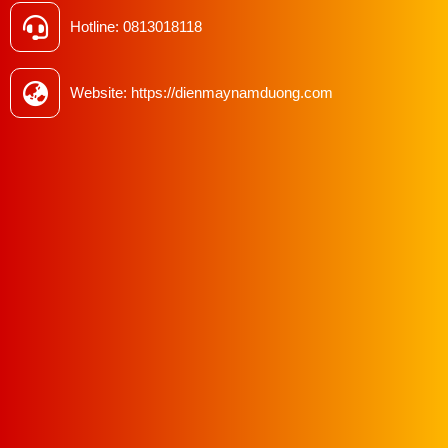
Hotline: 0813018118
Website: https://dienmaynamduong.com
Tại Sao Nên Mua Bàn Ủi Tại Công Ty
Thiết Bị May Nam Dương ?
Khi nói đến thiết bị ngành may, việc lựa chọn một đối tác
cung cấp uy tín và chất lượng luôn là mối quan tâm hàng
đầu của mỗi doanh nghiệp. Vậy tại sao bạn nên lựa chọn
Nam Dương làm đối tác của mình?