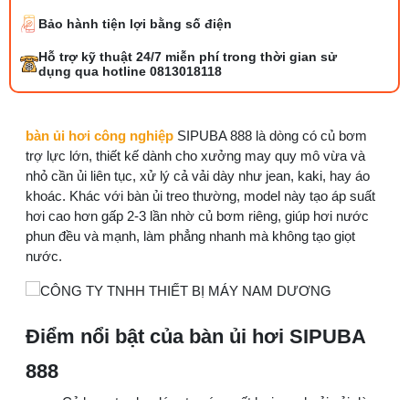
Bảo hành tiện lợi bằng số điện
Bộ phụ trợ kéo vải máy may là gì? Công
Hỗ trợ kỹ thuật 24/7 miễn phí trong thời gian sử
dụng và cách lắp
dụng qua hotline 0813018118
27/07/2026 08:20 AM
Tổng hợp 6 loại kéo cắt vải ngành may
bàn ủi hơi công nghiệp
SIPUBA 888 là dòng có củ bơm
đáng mua
trợ lực lớn, thiết kế dành cho xưởng may quy mô vừa và
25/07/2026 09:30 AM
nhỏ cần ủi liên tục, xử lý cả vải dày như jean, kaki, hay áo
khoác. Khác với bàn ủi treo thường, model này tạo áp suất
hơi cao hơn gấp 2-3 lần nhờ củ bơm riêng, giúp hơi nước
Đồng tiền máy may là gì? Hướng dẫn chỉnh
chỉ đúng
phun đều và mạnh, làm phẳng nhanh mà không tạo giọt
21/07/2026 09:08 AM
nước.
Cách vệ sinh máy cắt nhiệt dây đai an toàn,
dễ làm
Điểm nổi bật của bàn ủi hơi SIPUBA
08/08/2026 08:58 AM
888
Quy trình kiểm vải đầu vào và cách tính
điểm lỗi chuẩn
Củ bơm trợ lực lớn: tạo áp suất hơi mạnh, ủi vải dày