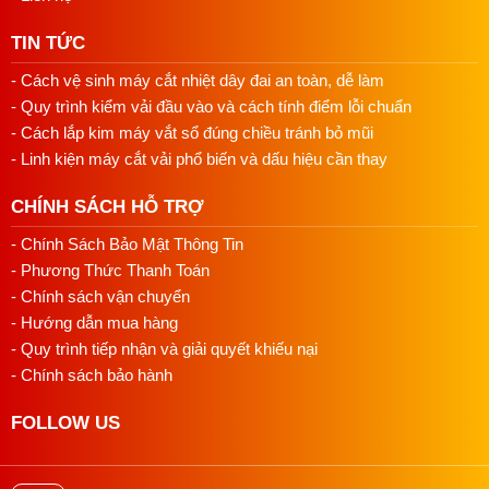
Đế ủi
Aluminium phủ chống dính
TIN TỨC
Số lỗ hơi
18 lỗ (hình sao)
- Cách vệ sinh máy cắt nhiệt dây đai an toàn, dễ làm
Điều chỉnh nhiệt
5 mức (60°C - 200°C)
- Quy trình kiểm vải đầu vào và cách tính điểm lỗi chuẩn
- Cách lắp kim máy vắt sổ đúng chiều tránh bỏ mũi
Chiều dài dây điện
~2m
- Linh kiện máy cắt vải phổ biến và dấu hiệu cần thay
Chiều dài ống dẫn hơi
~2m (ống silicone chịu nhiệt)
CHÍNH SÁCH HỖ TRỢ
Trọng lượng
~2kg (chỉ tính đế ủi)
- Chính Sách Bảo Mật Thông Tin
- Phương Thức Thanh Toán
Thời gian nóng
~3-5 phút
- Chính sách vận chuyển
- Hướng dẫn mua hàng
Thời gian sử dụng liên tục
4-5h (bình đầy)
- Quy trình tiếp nhận và giải quyết khiếu nại
- Chính sách bảo hành
FOLLOW US