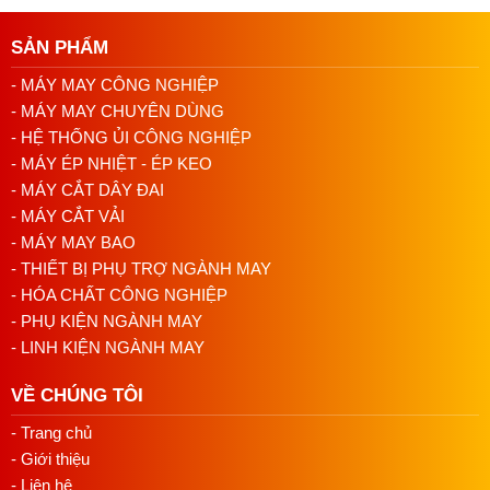
Váy đầm, áo dài (điều chỉnh nhiệt thấp)
05/08/2026 10:52 AM
SẢN PHẨM
Thông số kỹ thuật bàn là hơi nước
Cách lắp kim máy vắt sổ đúng chiều tránh
- MÁY MAY CÔNG NGHIỆP
bỏ mũi
SIPUBA 888 chi tiết
- MÁY MAY CHUYÊN DÙNG
03/08/2026 10:22 AM
- HỆ THỐNG ỦI CÔNG NGHIỆP
Bảng thông số đầy đủ
- MÁY ÉP NHIỆT - ÉP KEO
Thông số
Chi tiết
- MÁY CẮT DÂY ĐAI
- MÁY CẮT VẢI
Model
SIPUBA SPB-888
- MÁY MAY BAO
- THIẾT BỊ PHỤ TRỢ NGÀNH MAY
Xuất xứ
Taiwan
- HÓA CHẤT CÔNG NGHIỆP
- PHỤ KIỆN NGÀNH MAY
Công suất
1600W
- LINH KIỆN NGÀNH MAY
Điện áp
220V / 50Hz
VỀ CHÚNG TÔI
Dung tích bình nước
5 lít
- Trang chủ
Loại củ bơm
Củ bơm trợ lực lớn (booster p
- Giới thiệu
- Liên hệ