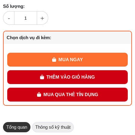
Số lượng:
-
+
Chọn dịch vụ đi kèm:
MUA NGAY
THÊM VÀO GIỎ HÀNG
MUA QUA THẺ TÍN DỤNG
Tổng quan
Thông số kỹ thuật