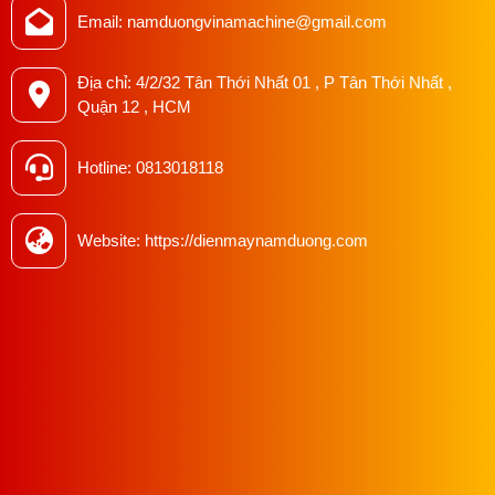
Email: namduongvinamachine@gmail.com
Địa chỉ: 4/2/32 Tân Thới Nhất 01 , P Tân Thới Nhất ,
Quận 12 , HCM
Hotline: 0813018118
Phụ kiện đi kèm
Phụ kiện chuẩn (bao gồm trong hộp):
Website: https://dienmaynamduong.com
Đế ủi Aluminium có tay cầm
Bình chứa nước 5L kèm củ bơm
Ống dẫn hơi silicone 2m chịu nhiệt
Dây nguồn 220V
Sách hướng dẫn
Ưu & Nhược điểm thực tế của bàn ủi
hơi nước treo SIBUPA 8888