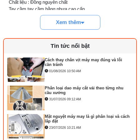
Chất liệu : Đồng nguyên chất
Cách lắp kim máy vắt sổ đúng chiều tránh
bỏ mũi
Tay cầm tay cầm bằng nhựa cao cấp
03/08/2026 10:22 AM
Công suất : 150W
Xem thêm
Điện Áp : 220v
Linh kiện máy cắt vải phổ biến và dấu hiệu
cần thay
29/07/2026 09:14 AM
Tin tức nổi bật
Cách thay chân vịt máy may đúng và lỗi
cần tránh
01/08/2026 10:50 AM
Phân loại dao máy cắt vải theo từng nhu
cầu xưởng
31/07/2026 09:12 AM
Mặt nguyệt máy may là gì phân loại và cách
lắp đặt
23/07/2026 10:21 AM
Ưu điểm bàn ủi da