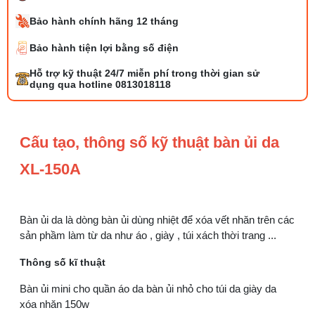
Bảo hành chính hãng 12 tháng
Bảo hành tiện lợi bằng số điện
Tổng hợp 6 loại kéo cắt vải ngành may
Hỗ trợ kỹ thuật 24/7 miễn phí trong thời gian sử
đáng mua
dụng qua hotline 0813018118
25/07/2026 09:30 AM
Đồng tiền máy may là gì? Hướng dẫn chỉnh
Cấu tạo, thông số kỹ thuật bàn ủi da
chỉ đúng
21/07/2026 09:08 AM
XL-150A
Máy vắt sổ Siruba Trung và Đài khác nhau
thế nào
Bàn ủi da là dòng bàn ủi dùng nhiệt để xóa vết nhăn trên các
17/07/2026 08:20 AM
sản phầm làm từ da như áo , giày , túi xách thời trang ...
Quy trình kiểm vải đầu vào và cách tính
Thông số kĩ thuật
điểm lỗi chuẩn
05/08/2026 10:52 AM
Bàn ủi mini cho quần áo da bàn ủi nhỏ cho túi da giày da
xóa nhăn 150w