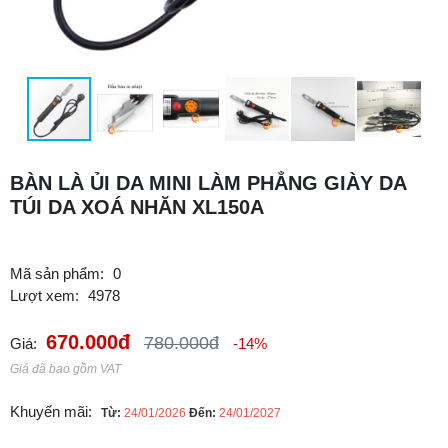
BÀN LÀ ỦI DA MINI LÀM PHẲNG GIÀY DA
TÚI DA XOÁ NHĂN XL150A
Mã sản phẩm:
0
Lượt xem:
4978
670.000đ
780.000đ
Giá:
-14%
Giá đã bao gồm VAT
Khuyến mãi:
Từ:
24/01/2026
Đến:
24/01/2027