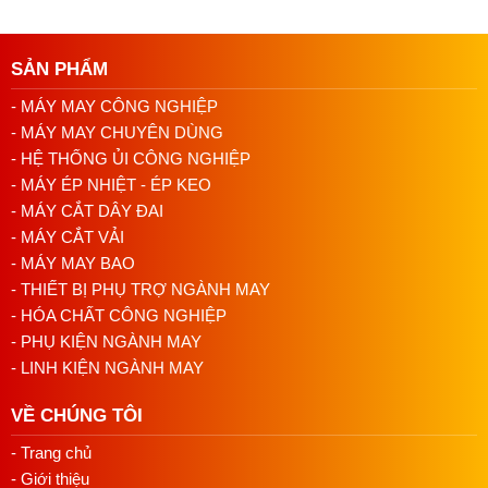
Cách lắp kim máy vắt sổ đúng chiều tránh
bỏ mũi
03/08/2026 10:22 AM
SẢN PHẨM
- MÁY MAY CÔNG NGHIỆP
Linh kiện máy cắt vải phổ biến và dấu hiệu
- MÁY MAY CHUYÊN DÙNG
cần thay
- HỆ THỐNG ỦI CÔNG NGHIỆP
29/07/2026 09:14 AM
- MÁY ÉP NHIỆT - ÉP KEO
- MÁY CẮT DÂY ĐAI
- MÁY CẮT VẢI
- MÁY MAY BAO
Tại Sao Nên Mua Bàn Ủi Da Tại Công
- THIẾT BỊ PHỤ TRỢ NGÀNH MAY
- HÓA CHẤT CÔNG NGHIỆP
Ty Thiết Bị May Nam Dương ?
- PHỤ KIỆN NGÀNH MAY
- LINH KIỆN NGÀNH MAY
Khi nói đến thiết bị ngành may, việc lựa chọn một đối tác
VỀ CHÚNG TÔI
cung cấp uy tín và chất lượng luôn là mối quan tâm hàng
đầu của mỗi doanh nghiệp. Vậy tại sao bạn nên lựa chọn
- Trang chủ
Nam Dương làm đối tác của mình?
- Giới thiệu