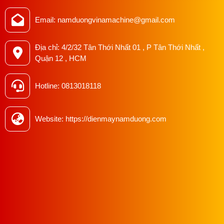
và giải quyết mọi vấn đề mà bạn gặp phải, trước và sau khi
mua hàng.
Email: namduongvinamachine@gmail.com
Để trở thành đối tác hàng đầu trong ngành may mặc, chúng
Địa chỉ: 4/2/32 Tân Thới Nhất 01 , P Tân Thới Nhất ,
tôi đã không ngừng cố gắng và phấn đấu. Hãy cùng trải
Quận 12 , HCM
nghiệm và phát triển với Nam Dương - đối tác tin cậy của
bạn !
Hotline: 0813018118
Website: https://dienmaynamduong.com