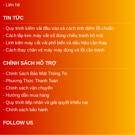
- Liên hệ
1. Đối Tác Tin Cậy:
Công Ty Thiết Bị May Nam Dương
không chỉ đơn thuần là một nhà cung cấp thiết bị. Chúng tôi
TIN TỨC
xem mình như một đối tác tin cậy, sẵn sàng hỗ trợ và đồng
hành cùng bạn trên mỗi bước đi.
- Quy trình kiểm vải đầu vào và cách tính điểm lỗi chuẩn
- Cách lắp kim máy vắt sổ đúng chiều tránh bỏ mũi
2. Am Hiểu Ngành May:
Nhờ vào kiến thức sâu rộng và
- Linh kiện máy cắt vải phổ biến và dấu hiệu cần thay
kinh nghiệm dày dặn trong ngành may, chúng tôi tự tin giới
- Cách thay chân vịt máy may đúng và lỗi cần tránh
thiệu và cung cấp những dòng máy mới mẻ, tiên tiến nhất,
đáp ứng mọi nhu cầu của thị trường.
CHÍNH SÁCH HỖ TRỢ
3. Sản Phẩm Chất Lượng:
Tất cả sản phẩm chúng tôi
- Chính Sách Bảo Mật Thông Tin
nhập khẩu đều tuân thủ những tiêu chuẩn chất lượng cao,
- Phương Thức Thanh Toán
đảm bảo mang đến cho khách hàng những thiết bị tốt nhất.
- Chính sách vận chuyển
4. Giá Cả Cạnh Tranh:
Chúng tôi cam kết mang đến mức
- Hướng dẫn mua hàng
giá tốt nhất, giúp bạn tiết kiệm tối đa chi phí mà vẫn sở hữu
- Quy trình tiếp nhận và giải quyết khiếu nại
máy may chất lượng.
- Chính sách bảo hành
5. Dịch Vụ Tận Tâm:
Nam Dương luôn đặt lợi ích của
FOLLOW US
khách hàng lên hàng đầu. Dịch vụ của chúng tôi không chỉ
dừng lại ở việc bán hàng. Chúng tôi sẵn lòng hỗ trợ, tư vấn