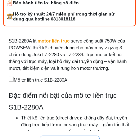
Bảo hành tiện lợi bằng số điện
Bộ phụ trợ kéo vải máy may là gì? Công
Hỗ trợ kỹ thuật 24/7 miễn phí trong thời gian sử
dụng và cách lắp
dụng qua hotline 0813018118
27/07/2026 08:20 AM
Tổng hợp 6 loại kéo cắt vải ngành may
S1B-2280A là
motor liền trục
servo công suất 750W của
đáng mua
POWSEW, thiết kế chuyên dụng cho máy may zigzag 3
25/07/2026 09:30 AM
chấm dòng Juki LZ-2280 và LZ-2284. Trục motor kết nối
thẳng với trục máy, loại bỏ dây đai truyền động – vận hành
mượt, tiết kiệm điện và ít rung hơn motor thường.
Đồng tiền máy may là gì? Hướng dẫn chỉnh
chỉ đúng
21/07/2026 09:08 AM
Đặc điểm nổi bật của mô tơ liền trục
Cách vệ sinh máy cắt nhiệt dây đai an toàn,
dễ làm
S1B-2280A
08/08/2026 08:58 AM
Thiết kế liền trục (direct drive): không dây đai, truyền
Quy trình kiểm vải đầu vào và cách tính
động trực tiếp từ motor sang trục máy – giảm tổn thất
điểm lỗi chuẩn
cơ học, đường zigzag đều và ổn định hơn
05/08/2026 10:52 AM
Tương thích chuyên biệt với Juki LZ-2280A, LZ-