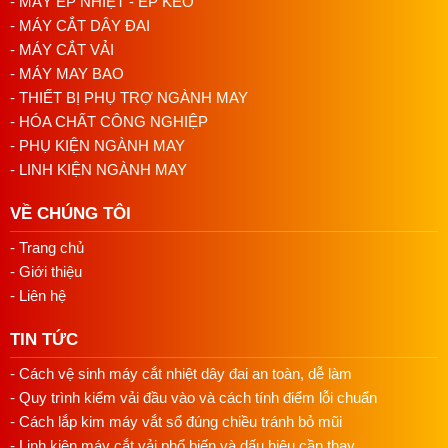
- MÁY ÉP NHIỆT - ÉP KEO
motor, bên em tư vấn cụ thể và gửi báo giá.
- MÁY CẮT DÂY ĐAI
- MÁY CẮT VẢI
Liên hệ ngay để được tư vấn chi tiết và báo giá tốt nhất.
- MÁY MAY BAO
Hotline/Zalo: 0813018118
- THIẾT BỊ PHỤ TRỢ NGÀNH MAY
Email: namduongvinamachine@gmail.com
- HÓA CHẤT CÔNG NGHIỆP
Địa chỉ: 4/2/32 Tân Thới Nhất 01, P. Tân Thới Nhất,
- PHỤ KIỆN NGÀNH MAY
Quận 12, HCM
- LINH KIỆN NGÀNH MAY
VỀ CHÚNG TÔI
- Trang chủ
- Giới thiệu
- Liên hệ
TIN TỨC
- Cách vệ sinh máy cắt nhiệt dây đai an toàn, dễ làm
- Quy trình kiểm vải đầu vào và cách tính điểm lỗi chuẩn
- Cách lắp kim máy vắt sổ đúng chiều tránh bỏ mũi
- Linh kiện máy cắt vải phổ biến và dấu hiệu cần thay