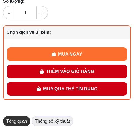
Số lượng:
-
+
Chọn dịch vụ đi kèm:
MUA NGAY
THÊM VÀO GIỎ HÀNG
MUA QUA THẺ TÍN DỤNG
Tổng quan
Thông số kỹ thuật