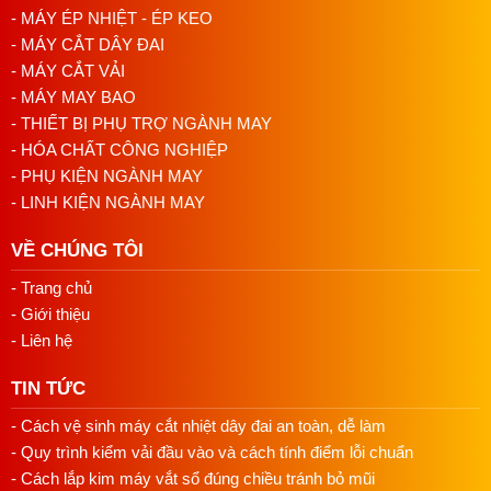
- MÁY ÉP NHIỆT - ÉP KEO
Giá Pegasus M700 có thể thay đổi theo:
- MÁY CẮT DÂY ĐAI
Cấu hình chân bàn – motor
- MÁY CẮT VẢI
Thời điểm nhập hàng
- MÁY MAY BAO
Chính sách bảo hành & hỗ trợ kỹ thuật
- THIẾT BỊ PHỤ TRỢ NGÀNH MAY
- HÓA CHẤT CÔNG NGHIỆP
- PHỤ KIỆN NGÀNH MAY
- LINH KIỆN NGÀNH MAY
VỀ CHÚNG TÔI
- Trang chủ
- Giới thiệu
- Liên hệ
TIN TỨC
- Cách vệ sinh máy cắt nhiệt dây đai an toàn, dễ làm
- Quy trình kiểm vải đầu vào và cách tính điểm lỗi chuẩn
- Cách lắp kim máy vắt sổ đúng chiều tránh bỏ mũi