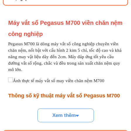
27/07/2026 08:20 AM
Tổng hợp 6 loại kéo cắt vải ngành may
Máy vắt sổ Pegasus M700 viền chăn nệm
đáng mua
25/07/2026 09:30 AM
công nghiệp
Pegasus M700 là dòng máy vắt sổ công nghiệp chuyên viền
Đồng tiền máy may là gì? Hướng dẫn chỉnh
chỉ đúng
chăn nệm, nổi bật với cấu hình 2 kim 5 chỉ, tốc độ cao và khả
21/07/2026 09:08 AM
năng may vật liệu dày đến 2cm. Máy đáp ứng tốt yêu cầu
đường vắt sổ rộng, chắc và đều trong sản xuất chăn nệm quy
mô lớn.
Cách vệ sinh máy cắt nhiệt dây đai an toàn,
dễ làm
08/08/2026 08:58 AM
Thông số kỹ thuật máy vắt sổ Pegasus M700
Quy trình kiểm vải đầu vào và cách tính
điểm lỗi chuẩn
Thông số
Giá trị
05/08/2026 10:52 AM
Xem thêm
Thương hiệu
Pegasus
Cách lắp kim máy vắt sổ đúng chiều tránh
bỏ mũi
Model
M700