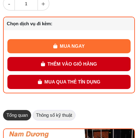
-
+
Chọn dịch vụ đi kèm:
MUA NGAY
THÊM VÀO GIỎ HÀNG
MUA QUA THẺ TÍN DỤNG
Tổng quan
Thông số kỹ thuật