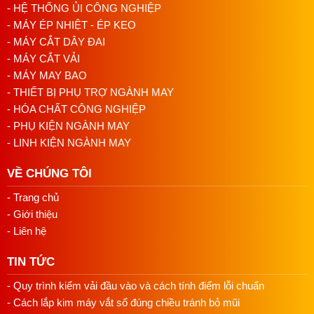
- HỆ THỐNG ỦI CÔNG NGHIỆP
- MÁY ÉP NHIỆT - ÉP KEO
- MÁY CẮT DÂY ĐAI
- MÁY CẮT VẢI
- MÁY MAY BAO
- THIẾT BỊ PHỤ TRỢ NGÀNH MAY
- HÓA CHẤT CÔNG NGHIỆP
- PHỤ KIỆN NGÀNH MAY
Hướng dãn sử dụng đèn led máy may
- LINH KIỆN NGÀNH MAY
Gắn Đèn LED vào Máy May:
VỀ CHÚNG TÔI
Sử dụng nam châm mạnh mẽ trên đèn LED để
- Trang chủ
gắn nó chặt vào máy may. Chắc chắn rằng đèn
- Giới thiệu
được gắn vào một vị trí thuận tiện và chiếu
- Liên hệ
sáng đúng vị trí làm việc của bạn.
Kết Nối Điện:
TIN TỨC
Kết nối đầu cắm của đèn LED vào nguồn điện
- Quy trình kiểm vải đầu vào và cách tính điểm lỗi chuẩn
có điện áp phù hợp (220V).
- Cách lắp kim máy vắt sổ đúng chiều tránh bỏ mũi
Bật/Tắt Đèn: