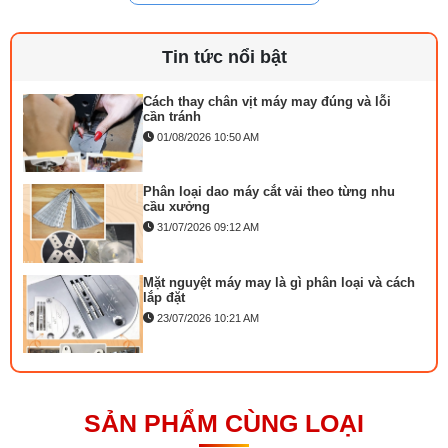
Linh kiện máy cắt vải phổ biến và dấu hiệu
Loại đèn : LED
cần thay
Công suất: 1,8 W
29/07/2026 09:14 AM
Tin tức nổi bật
Điện áp: 220V
Có công tắc thuận tiện sử dụng trong môi trường làm
Cách thay chân vịt máy may đúng và lỗi
việc thiếu ánh sáng.
cần tránh
Tần số: 50/60 Hz
01/08/2026 10:50 AM
Số lượng bóng: 30
Phân loại dao máy cắt vải theo từng nhu
cầu xưởng
31/07/2026 09:12 AM
Mặt nguyệt máy may là gì phân loại và cách
lắp đặt
23/07/2026 10:21 AM
Bộ phụ trợ kéo vải máy may là gì? Công
dụng và cách lắp
27/07/2026 08:20 AM
SẢN PHẨM CÙNG LOẠI