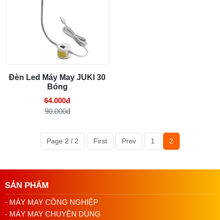
Thanh cổ linh hoạt cho phép điều chỉnh ánh sáng
Linh kiện máy cắt vải phổ biến và dấu hiệu
chính xác đến nơi bạn cần. Dễ dàng định vị ánh sáng
cần thay
ở vị trí mong muốn.
29/07/2026 09:14 AM
Đèn Led Máy May JUKI 30
Bóng
64.000đ
90.000đ
Page 2 / 2
First
Prev
1
2
SẢN PHẨM
- MÁY MAY CÔNG NGHIỆP
- MÁY MAY CHUYÊN DÙNG