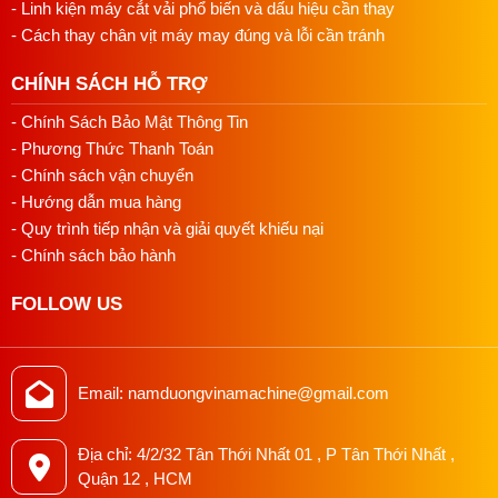
- Linh kiện máy cắt vải phổ biến và dấu hiệu cần thay
Sử dụng công tắc điện trên đèn LED để bật
- Cách thay chân vịt máy may đúng và lỗi cần tránh
hoặc tắt ánh sáng. Đảm bảo rằng đèn được tắt
khi không sử dụng để tiết kiệm năng lượng.
CHÍNH SÁCH HỖ TRỢ
Điều Chỉnh Góc Ánh Sáng:
- Chính Sách Bảo Mật Thông Tin
Sử dụng thanh cổ linh hoạt trên đèn LED để
- Phương Thức Thanh Toán
điều chỉnh góc chiếu sao cho ánh sáng phù hợp
- Chính sách vận chuyển
nhất với vị trí làm việc của bạn. Điều chỉnh đèn
- Hướng dẫn mua hàng
sao cho không gây chói mắt và chiếu sáng đủ
- Quy trình tiếp nhận và giải quyết khiếu nại
mạnh để bạn có thể nhìn rõ công việc.
- Chính sách bảo hành
Bảo Quản Đèn LED:
FOLLOW US
Khi không sử dụng, bạn nên tắt đèn
Tránh va chạm mạnh và tiếp xúc với nước để
bảo vệ đèn LED khỏi hỏng hóc.
Email: namduongvinamachine@gmail.com
Địa chỉ: 4/2/32 Tân Thới Nhất 01 , P Tân Thới Nhất ,
Quận 12 , HCM