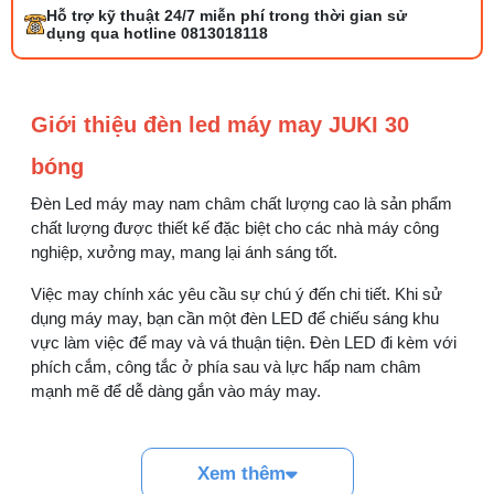
Tổng hợp 6 loại kéo cắt vải ngành may
Hỗ trợ kỹ thuật 24/7 miễn phí trong thời gian sử
đáng mua
dụng qua hotline 0813018118
25/07/2026 09:30 AM
Đồng tiền máy may là gì? Hướng dẫn chỉnh
Giới thiệu đèn led máy may JUKI 30
chỉ đúng
21/07/2026 09:08 AM
bóng
Đèn Led máy may nam châm chất lượng cao là sản phẩm
Máy vắt sổ Siruba Trung và Đài khác nhau
thế nào
chất lượng được thiết kế đặc biệt cho các nhà máy công
17/07/2026 08:20 AM
nghiệp, xưởng may, mang lại ánh sáng tốt.
Việc may chính xác yêu cầu sự chú ý đến chi tiết. Khi sử
Quy trình kiểm vải đầu vào và cách tính
dụng máy may, bạn cần một đèn LED để chiếu sáng khu
điểm lỗi chuẩn
vực làm việc để may và vá thuận tiện. Đèn LED đi kèm với
05/08/2026 10:52 AM
phích cắm, công tắc ở phía sau và lực hấp nam châm
mạnh mẽ để dễ dàng gắn vào máy may.
Cách lắp kim máy vắt sổ đúng chiều tránh
bỏ mũi
03/08/2026 10:22 AM
Xem thêm
Thông số kĩ thuật